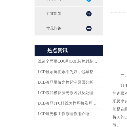
行业新闻
常见问答
热点资讯
浅谈全面屏COG和COF芯片封装技术
LCD显示屏党永不为奴，迟早都会返回市场
一
LCD液晶屏偏光片起泡原因分析
T
LCD液晶模块漏光原因以及处理方法-深圳佳显LCD液晶厂家
的肉眼
现频率
LCD液晶FFC排线怎样焊接及焊接方案
但是在
LCD导光板工作原理作用介绍
将IC
节。