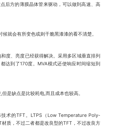
素点后方的薄膜晶体管来驱动，可以做到高速、高
的时候就会有所变色或则干脆黑漆漆的看不清楚。
色饱和度、亮度已经获得解决。采用多区域垂直排列
都达到了170度。MVA模式还使响应时间缩短到
楚,但是缺点是比较耗电,而且成本也较高。
术的TFT。LTPS（Low Temperature Poly-
TFT材质，不过二者都是改良型的TFT，不过改良方