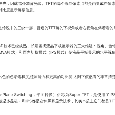
发光，因此需外加背光源。TFT的每个液晶像素点都是由集成在像
对比度显示屏幕信息。
就是传说中的三缺一屏，普通的TFT屏的下视角或者右视角在斜着看
-LCD技术已经成熟，长期困扰液晶平板显示器的三大难题：视角、
MVA模式）和面内切换模式（IPS模式）使液晶平板显示的水平视角
。
有出色的色彩饱和度,还原能力和更高的对比度,太阳下依然看的非常清
n-Plane Switching，平面转换）俗称为Super TFT，是使用了IPS技
icon低温多晶硅）和IPS都是这种屏幕显示技术，其实本质上它们都是
。