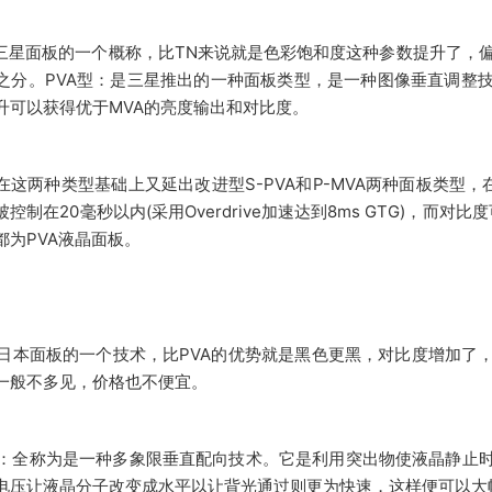
是三星面板的一个概称，比TN来说就是色彩饱和度这种参数提升了，偏
VA之分。PVA型：是三星推出的一种面板类型，是一种图像垂直调
升可以获得优于MVA的亮度输出和对比度。
在这两种类型基础上又延出改进型S-PVA和P-MVA两种面板类型
控制在20毫秒以内(采用Overdrive加速达到8ms GTG)，而对
都为PVA液晶面板。
是日本面板的一个技术，比PVA的优势就是黑色更黑，对比度增加了
一般不多见，价格也不便宜。
型：全称为是一种多象限垂直配向技术。它是利用突出物使液晶静止
电压让液晶分子改变成水平以让背光通过则更为快速，这样便可以大