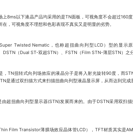
场上8ms以下液晶产品均采用的是TN面板，可视角度不会超过160
所在，可视角度不理想和色彩表现不真实又是明显的劣势。
Super Twisted Nematic，也称超扭曲向列型LCD）型的显示
、DSTN（Dual ST-双超STN）、FSTN（Film STN-薄层STN）之
是，TN扭转式向列场效应的液晶分子是将入射光旋转90度，而STN
STN是通过双扫描方式来扫描扭曲向列型液晶显示屏，从而达到完成
N是由超扭曲向列型显示器(STN)发展而来的。由于DSTN采用双
Thin Film Transistor薄膜场效应晶体管LCD），TFT材