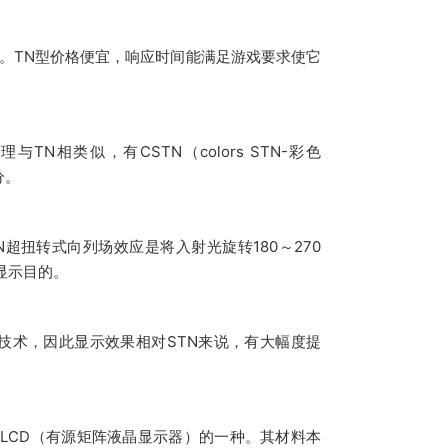
度。TN型价格便宜，响应时间能满足游戏要求使它
原理与TN相类似，有CSTN（colors STN-彩色
分。
超扭转式向列场效应是将入射光旋转180～270
显示目的。
扫描技术，因此显示效果相对STN来说，有大幅度提
质其实是AMLCD（有源矩阵液晶显示器）的一种。其材料本