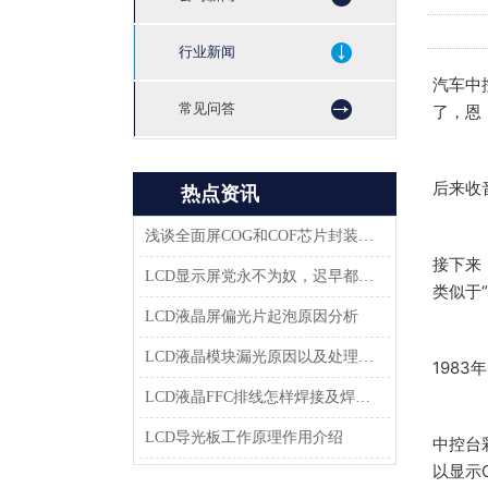
行业新闻
汽车中
常见问答
了，恩
后来收
热点资讯
浅谈全面屏COG和COF芯片封装技术
接下来
LCD显示屏党永不为奴，迟早都会返回市场
类似于
LCD液晶屏偏光片起泡原因分析
LCD液晶模块漏光原因以及处理方法-深圳佳显LCD液晶厂家
1983年
LCD液晶FFC排线怎样焊接及焊接方案
LCD导光板工作原理作用介绍
中控台
以显示