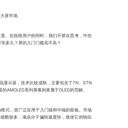
的大屏市场。
驶位置。在惊艳用户的同时，我们不禁在思考，中控
屏要等多久？屏的入门门槛高不高？
ay ）为液晶显示器，技术比较成熟，主要包含了TN、STN
 三星的AMOLED系列屏幕则隶属于OLED的范畴。
器采用的模式，曾广泛应用于入门级和中端的面板。市场
出灰阶级数较多，液晶分子偏转速度快，致使它的响应