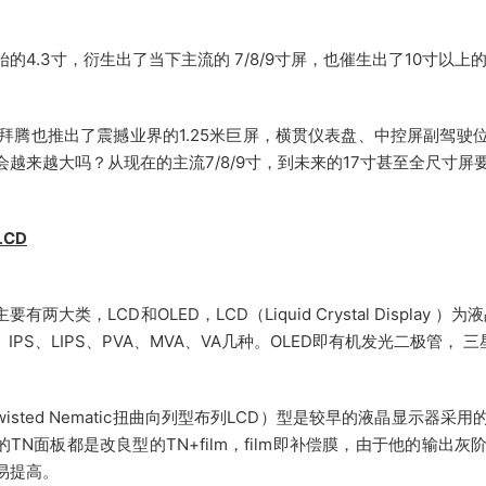
始的4.3寸，衍生出了当下主流的 7/8/9寸屏，也催生出了10寸以上
7年拜腾也推出了震撼业界的1.25米巨屏，横贯仪表盘、中控屏副驾
会越来越大吗？从现在的主流7/8/9寸，到未来的17寸甚至全尺寸
CD
要有两大类，LCD和OLED，LCD（Liquid Crystal Displ
、IPS、LIPS、PVA、MVA、VA几种。OLED即有机发光二极管，
Twisted Nematic扭曲向列型布列LCD）型是较早的液晶显示
的TN面板都是改良型的TN+film，film即补偿膜，由于他的输
易提高。