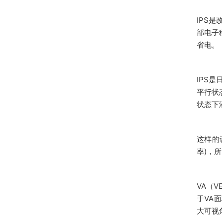
IPS
部电子
省电。
IPS是
平行状
状态下
这样的
率)，
VA（V
于VA
大可视