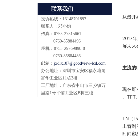
联系我们
从最开
投诉热线：13148701893
联系人：邓小姐
传真：0755-27315661
201
0760-85884496
屏未来
座机：0755-29769890-0
0760-85884486
邮箱：
jxdlx107@goodview-lcd.com
主流的L
办公地址：深圳市宝安区福永塘尾
富华工业区11栋3楼
工厂地址：广东省中山市三乡镇万
现在屏主
里路1号平铺工业区B栋三楼
、TFT
TN（
上看到
时间容