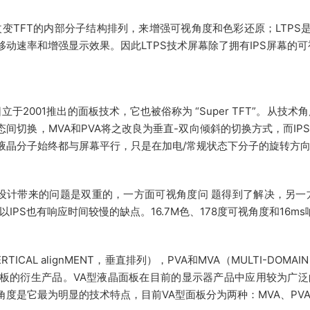
是改变TFT的内部分子结构排列，来增强可视角度和色彩还原；LTP
移动速率和增强显示效果。因此LTPS技术屏幕除了拥有IPS屏幕的
日立于2001推出的面板技术，它也被俗称为 “Super TFT”。从
态间切换，MVA和PVA将之改良为垂直-双向倾斜的切换方式，而I
液晶分子始终都与屏幕平行，只是在加电/常规状态下分子的旋转方
设计带来的问题是双重的，一方面可视角度问 题得到了解决，另一
所以IPS也有响应时间较慢的缺点。16.7M色、178度可视角度和16
ERTICAL alignMENT，垂直排列），PVA和MVA（MULTI-DOMAI
面板的衍生产品。VA型液晶面板在目前的显示器产品中应用较为广泛的，使
角度是它最为明显的技术特点，目前VA型面板分为两种：MVA、PV