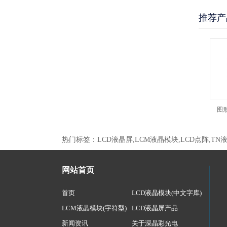
推荐产
阵液晶模块JXD12232B 黄
图形点阵液晶模块JJXD12232B 兰屏
图形点阵
热门标签：LCD液晶屏,LCM液晶模块,LCD点阵,TN
网站首页
首页
LCD液晶模块(中文字库)
LCM液晶模块(字符型)
LCD液晶屏产品
新闻资讯
关于深晶彩光电