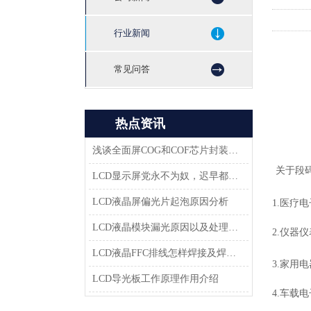
行业新闻
常见问答
热点资讯
浅谈全面屏COG和COF芯片封装技术
关于段
LCD显示屏党永不为奴，迟早都会返回市场
LCD液晶屏偏光片起泡原因分析
1.医疗
LCD液晶模块漏光原因以及处理方法-深圳佳显LCD液晶厂家
2.仪器
LCD液晶FFC排线怎样焊接及焊接方案
3.家用
LCD导光板工作原理作用介绍
4.车载