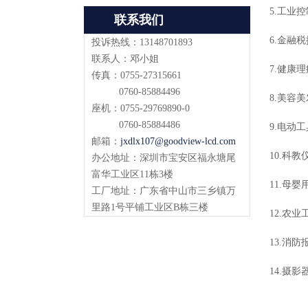
5.工业
联系我们
6.金融
投诉热线：13148701893
联系人：邓小姐
7.健康
传真：0755-27315661
0760-85884496
8.美容
座机：0755-29769890-0
0760-85884486
9.电动
邮箱：
jxdlx107@goodview-lcd.com
10.科
办公地址：深圳市宝安区福永塘尾
富华工业区11栋3楼
11.母
工厂地址：广东省中山市三乡镇万
里路1号平铺工业区B栋三楼
12.农
13.消
14.摄