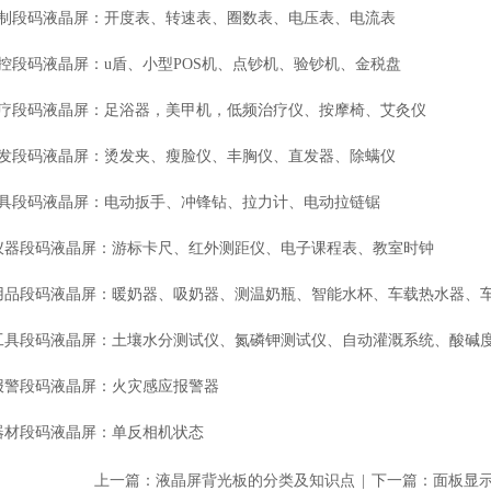
控制段码液晶屏：开度表、转速表、圈数表、电压表、电流表
税控段码液晶屏：u盾、小型POS机、点钞机、验钞机、金税盘
理疗段码液晶屏：足浴器，美甲机，低频治疗仪、按摩椅、艾灸仪
美发段码液晶屏：烫发夹、瘦脸仪、丰胸仪、直发器、除螨仪
工具段码液晶屏：电动扳手、冲锋钻、拉力计、电动拉链锯
教仪器段码液晶屏：游标卡尺、红外测距仪、电子课程表、教室时钟
婴用品段码液晶屏：暖奶器、吸奶器、测温奶瓶、智能水杯、车载热水器、
业工具段码液晶屏：土壤水分测试仪、氮磷钾测试仪、自动灌溉系统、酸碱
防报警段码液晶屏：火灾感应报警器
影器材段码液晶屏：单反相机状态
上一篇：
液晶屏背光板的分类及知识点
|
下一篇：
面板显示