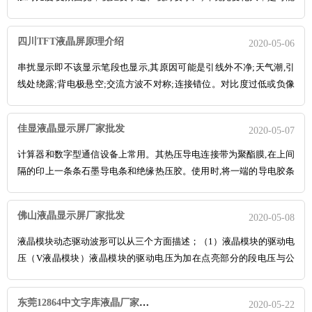
受到阳光直射。6、LED显现介质选用新式广视角管，视角宽广，色彩
纯正，协调,寿命越10万小时显现介质的外封装为目前流行的带遮沿方
四川TFT液晶屏原理介绍
2020-05-06
形筒体，硅胶密封，无金属化安装;其外型...
串扰显示即不该显示笔段也显示,其原因可能是引线外不净;天气潮,引
线处绕露;背电极悬空;交流方波不对称;连接错位。对比度过低或负像
显示。多数是背电极悬空,或电压过低所至。混乱显示连接错位或干扰
所至,排除即可。TFT液晶屏三.谨防静电液晶显现模块之中的控制、驱
佳显液晶显示屏厂家批发
2020-05-07
动电路是微功耗、低压的CMOS电路TF...
计算器和数字型通信设备上常用。其热压导电连接带为聚酯膜,在上间
隔的印上一条条石墨导电条和绝缘热压胶。使用时,将一端的导电胶条
对准液晶显示器件外引线贴紧、加势、加压,再将另一端导电条纹对准
线路板引线端贴紧、加热、加压即可。由于它需要一定的压力和温度,
佛山液晶显示屏厂家批发
2020-05-08
故用户需配置一台专用热压机。液晶显示屏LCD液...
液晶模块动态驱动波形可以从三个方面描述；（1）液晶模块的驱动电
压（V液晶模块）液晶模块的驱动电压为加在点亮部分的段电压与公
共电压之差（峰-峰值）。（2）占空比（Duty）为减少液晶模块上的
电极数目，采用多路驱动，液晶模块的电压是交流波形，液晶模块的
东莞12864中文字库液晶厂家直销
2020-05-22
占空比Duty即为高出点亮的阀值电压的部分在一...