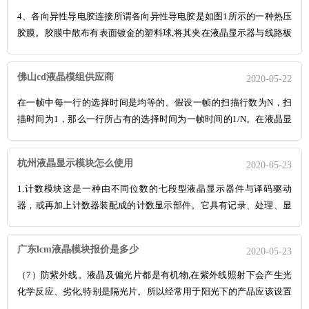
4、各向异性导电胶连接所谓各向异性导电胶是如图1所示的一种热压
胶膜。胶膜中散布有表面镀金的塑料球,将其夹在液晶显示器与线路板
之间加热、加压后,引线因胶膜压薄,而通过导电塑料球连接,由于引线
间距大,所以不会横向串接。故称为各向异性导电连接。也称TAB连
佛山cd液晶模组供应商
2020-05-22
接。 12864中文字库液晶一、Lcm显示的...
在一帧中每一行的选择时间是均等的。假设一帧的扫描行数为N，扫
描时间为1，那么一行所占有的选择时间为一帧时间的1/N。在液晶显
示的驱动方法中把这个值，即一帧行扫描数的倒数称为液晶显示驱动
的占空比（duty），用d表示。在同等电压下，扫描行数的增多将使液
杭州液晶显示模块怎么使用
2020-05-23
晶显示的占空比下降，从而导致了变电场电压有效...
1.计数模块这是一种由不同位数的七段型液晶显示器件与译码驱动
器，或再加上计数器装配成的计数显示部件。它具有记录、处理、显
示数字的功能。目前我国市场上能够见到的主要产品有由CD4055译码
驱动器驱动的单位液晶显示器件显示模块，以及由ICM72ll，
广东lcm液晶模块报价是多少
2020-05-23
ICM7231，ICM7232，CDl4543，...
（7）防紫外线。液晶及偏光片都是有机物,在紫外线照射下会产生光
化学反应、劣化,特别是隔光片。所以经常用于阳光下的产品应该设置
防紫外滤色膜。（8）在规定的温度范围内使用和贮存。超过温度上