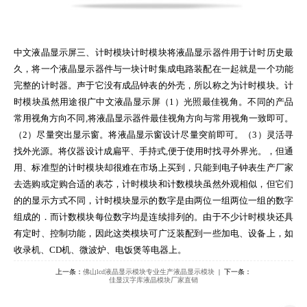
中文液晶显示屏三、计时模块计时模块将液晶显示器件用于计时历史最
久，将一个液晶显示器件与一块计时集成电路装配在一起就是一个功能
完整的计时器。声于它没有成品钟表的外壳，所以称之为计时模块。计
时模块虽然用途很广中文液晶显示屏（1）光照最佳视角。不同的产品
常用视角方向不同,将液晶显示器件最佳视角方向与常用视角一致即可。
（2）尽量突出显示窗。将液晶显示窗设计尽量突前即可。（3）灵活寻
找外光源。将仪器设计成扁平、手持式,便于使用时找寻外界光。，但通
用、标准型的计时模块却很难在市场上买到，只能到电子钟表生产厂家
去选购或定购合适的表芯，计时模块和计数模块虽然外观相似，但它们
的的显示方式不同，计时模块显示的数字是由两位一组两位一组的数字
组成的．而计数模块每位数字均是连续排列的。由于不少计时模块还具
有定时、控制功能，因此这类模块可广泛装配到一些加电、设备上，如
收录机、CD机、微波炉、电饭煲等电器上。
上一条：
佛山lcd液晶显示模块专业生产液晶显示模块
| 下一条：
佳显汉字库液晶模块厂家直销