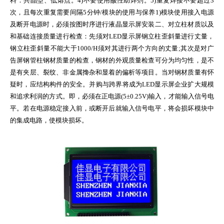
料：共晶型、低熔点。4)不要使用酸性助焊剂。5)重复焊接不要超过3
次，且每次重复需要间隔5分钟/模块的使用与保养1)模块使用接入电源
及断开电源时，必须按图时序进行液晶显示屏安装二、对立柱材质以及
和基础连接质量进行检查：先须对LED显示屏钢立柱歪斜量进行丈量，
钢立柱歪斜量不能大于1000/H须对其进行两个方向的丈量;其次是对广
告屏钢管柱钢材质量的检查，钢材的外观质量检查可分为均匀性，是不
是有夹层、裂纹、非金属搀杂和显着的偏析等项目。当对钢材质量有怀
疑时，应结构构件的安全。并购与跨界将成为LED显示屏企业扩大规模
和追求利润的方式。即，必须在正电源(5±0.25V)输入，才能输入信号电
平。若在电源稳定接入前，或断开后就输入信号电平，将会损坏模块中
的集成电路，使模块损坏。