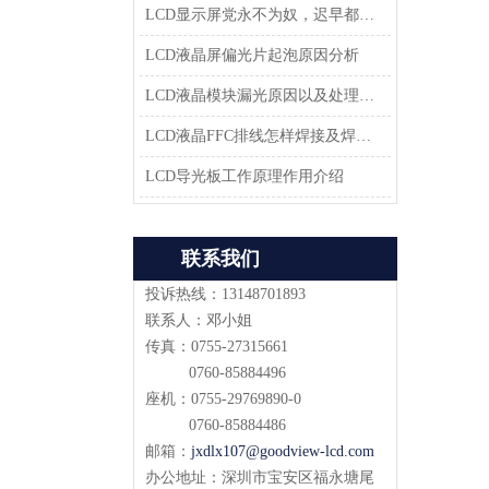
LCD显示屏党永不为奴，迟早都会返回市场
LCD液晶屏偏光片起泡原因分析
LCD液晶模块漏光原因以及处理方法-深圳佳显LCD液晶厂家
LCD液晶FFC排线怎样焊接及焊接方案
LCD导光板工作原理作用介绍
联系我们
投诉热线：13148701893
联系人：邓小姐
传真：0755-27315661
0760-85884496
座机：0755-29769890-0
0760-85884486
邮箱：
jxdlx107@goodview-lcd.com
办公地址：深圳市宝安区福永塘尾