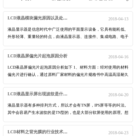
Display，因为目前只有三星的AMOLED屏幕能够达到苹果的要求，所
以无奈苹果只能够选择三星。为了能够打破这一局面，苹果一直都在
LCD液晶模块漏光原因以及处理方法-深圳佳显LCD液晶厂家
2018-04-13
积极布局Mic
液晶显示器是信息时代中广泛使用的平面显示设备，它具有能耗低、
外形轻薄、重量轻的特点，由液晶显示器、连接件、集成电路、电子
线路板、背光板以及其他结构件组合而成液晶显示模组是平板显示主
要设备。电视与液晶显示器经常会出现面板漏光的现象，这到底是什
LCD液晶屏偏光片起泡原因分析
2018-04-16
么原因造成的，是不是正常的呢?漏光到底是什么，其实漏光跟面板
LCD液晶屏偏光片起泡原因分析如下 1、材料方面：经对使用的材料
偏光片进行确认，通过原料厂家材料的偏光片规格书中高温高湿耐久
性的承诺及本公对来料检验可靠性测试进行确认此四款型号所使用的
偏光片没问题为合格材料。 2、生产工艺条件确认：经对此四款型号
LCD液晶显示屏出现波纹是什么原因
2018-04-20
不良品现象进行观察、分析，并经过对贴片后的
液晶显示器有多种排列方式，所以才会有TN屏，IPS屏等等的叫法。
其中会容易产生水波纹的是TN型的，也是大部分软屏使用的原理。想
象液晶是一个长条状的棒子，主要是相对竖直方向的倾角变化以改变
灰度。这时候按压一定力度，会改变较大的数值倾角变化。 传说中的
LCD材料之背光膜的行业技术分析
2018-04-23
IPS硬屏为什么不容易出现水波纹呢?