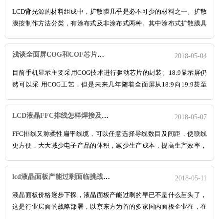
LCD背光源的材料组成中，扩散膜几乎是必不可少的材料之一。扩散
膜按制作方法分类，有涂布式及非涂布式两种。其中涂布式扩散膜具
有透光率较高，雾度调节范围大，外观质量好，为高端背光源产品的
扩散膜首选品种。扩散膜按形态分，有卷料和片料两种。本文只介绍
浅谈全面屏COG和COF芯片封装技术
2018-05-04
涂布式卷料扩散膜(简称扩散膜)的生产技术。
目前手机显示主要采用COG技术进行驱动芯片的封装。18:9显示屏仍
然可以采 用COG工艺，但是未来几年随着全面屏从18:9向19:9甚至
20:9演进，COG将越发力不从心。而采用COF的全面屏，其下端边框
可能缩小至3.6mm的距离甚至更小，因此COF将满足更高屏占比的需
LCD液晶FFC排线怎样焊接及焊接方案
2018-05-07
求。 对于全面屏而言，
FFC排线又称柔性扁平线缆，可以任意选择导线数目及间距，使联线
更方便，大大减少电子产品的体积，减少生产成本，提高生产效率，
最适合于移动部件与主板之间、PCB板对PCB板之间、小型化电器设
备中作数据传输线缆之用。普通的规格有0.5mm、0.8mm、1.0mm、
lcd液晶面板产能过剩面临挑战,友达光电关闭上海厂
2018-05-11
1.25mm、1.27mm、1.5mm、2
液晶面板价格逐步下探，液晶面板产能过剩的早已不是什么苗头了，
这是行业层面的战略部署，以京东方为首的多家国内面板企业在，在
目前环境下积极布局，确实能够显示出国内雄厚的技术进步速度，但