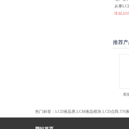
从事L
注:以上
推荐产
液晶模块JXD12232B 黄
图形点阵液晶模块JJXD12232B 兰屏
图形点阵液
热门标签：LCD液晶屏,LCM液晶模块,LCD点阵,TN
网站首页