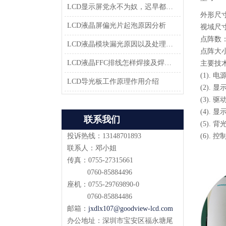
LCD显示屏党永不为奴，迟早都会返回市场
外形尺寸：
LCD液晶屏偏光片起泡原因分析
视域尺寸：
点阵数：1
LCD液晶模块漏光原因以及处理方法-深圳佳显LCD液晶厂家
点阵大小：
LCD液晶FFC排线怎样焊接及焊接方案
主要技
(1). 
LCD导光板工作原理作用介绍
(2). 
(3). 驱
(4). 
联系我们
(5).
投诉热线：13148701893
(6).
联系人：邓小姐
传真：0755-27315661
0760-85884496
座机：0755-29769890-0
0760-85884486
邮箱：
jxdlx107@goodview-lcd.com
办公地址：深圳市宝安区福永塘尾