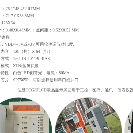
76.1*48.4*2.0TMM
71.7.0X38.8MM
28X64
0.48X0.48MM ；点间距：0.52X0.52 MM
术参数
电源：VDD=+5V或+3V,可用软件调节对比度.
显示内容：128（列）X 64（行）
动方式：1/64 DUTY,1/9 BIAS
显示模式：STN/蓝屏负显
 背光特性：白色LED侧背光，电流：80MA
 控制芯片：SP7565R，可以选择使用串口或并口
佳显OCG型LCD液晶显示屏适用于工控、医疗、通讯、仪表仪