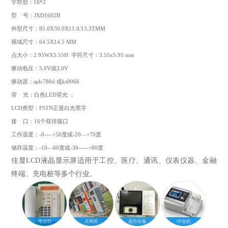
字符型：16*2
型 号：JXD1602B
外型尺寸：85.0X30.0X11.0/13.3TMM
视域尺寸：64.5X14.5 MM
点大小：2.95WX5.55H 字符尺寸：3.55x5.95 mm
驱动电压：5.0V或3.0V
驱动器：splc780d 或ks0066
背 光：白色LED背光 ；
LCD类型：FSTN正显白光黑字
接 口：16个双排接口
工作温度：-0----+50度或-20—+70度
储存温度：-10—60度或-30-----+80度
佳显LCD液晶显示屏适用于工控、医疗、通讯、仪表仪器、金融
终端、充电桩等多个行业。