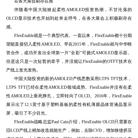
在各大展会刷存在感
伴随着中国大陆掀起柔性AMOLED投资热潮，不甘沦落的
OLCD显示技术也开始到处奔走呼号，在各大展会上积极刷存在
感。
FlexEnable就是一个典型代表。一直以来，FlexEnable都十分期
望能直接切入柔性AMOLED。早在2015年，FlexEnable就与中华映
管合作，成功开发出全球第一片“全彩”可挠式AMOLED显示器。
但是这只是一次短暂的牵手，并没能让FlexEnable的OTFT技术在
产线上发光发热。
中国大陆投资的新的AMOLED产线悉数采用LTPS TFT技术，
LTPS TFT已经在柔性AMOLED领域成势。FlexEnable并没有在柔
性AMOLED上垂死挣扎，立即转向了OLCD。2016年，FlexEnable
展示出了12.1英寸基于塑料基板的柔性有机薄膜晶体管液晶显示
屏，吸引了不少目光。
FlexEnable战略总监Paul Cain介绍，FlexEnable OLCD只需要在
旧LCD产线上稍加改造就能生产，例如，去除CVD，增加狭缝挤压