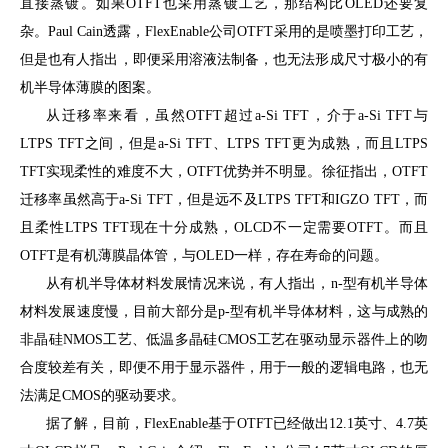
直接蒸镀。如果OTFT也采用蒸镀工艺，那结构比OLED还要复
杂。Paul Cain透露，FlexEnable公司OTFT采用的是喷墨打印工艺，
但是也有人指出，即便采用溶液法制备，也无法形成尺寸极小的有
机半导体薄膜的图案。
从迁移率来看，虽然OTFT超过a-Si TFT，介于a-Si TFT与
LTPS TFT之间，但是a-Si TFT、LTPS TFT更为成熟，而且LTPS
TFT实现柔性的难度不大，OTFT优势并不明显。徐征指出，OTFT
迁移率虽然高于a-Si TFT，但是远不及LTPS TFT和IGZO TFT，而
且柔性LTPS TFT现在十分成熟，OLCD不一定需要OTFT。而且
OTFT是有机薄膜晶体管，与OLED一样，存在寿命的问题。
从有机半导体材料发展情况来说，有人指出，n-型有机半导体
材料发展速度慢，目前大部分是p-型有机半导体材料，这与成熟的
非晶硅NMOS工艺、低温多晶硅CMOS工艺在驱动显示器件上的吻
合度较差有关，即便不用于显示器件，用于一般的逻辑电路，也无
法满足CMOS的驱动要求。
据了解，目前，FlexEnable基于OTFT已经做出12.1英寸、4.7英