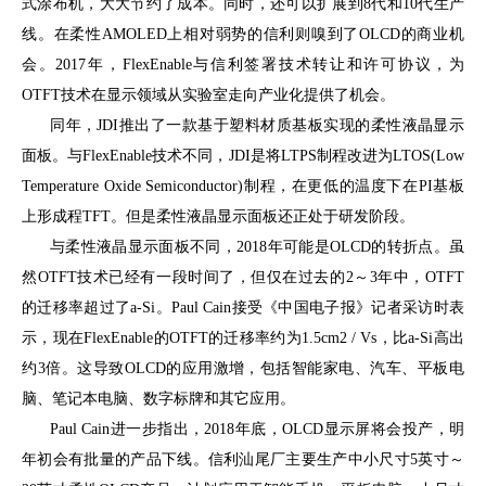
式涂布机，大大节约了成本。同时，还可以扩展到8代和10代生产
线。在柔性AMOLED上相对弱势的信利则嗅到了OLCD的商业机
会。2017年，FlexEnable与信利签署技术转让和许可协议，为
OTFT技术在显示领域从实验室走向产业化提供了机会。
同年，JDI推出了一款基于塑料材质基板实现的柔性液晶显示
面板。与FlexEnable技术不同，JDI是将LTPS制程改进为LTOS(Low
Temperature Oxide Semiconductor)制程，在更低的温度下在PI基板
上形成程TFT。但是柔性液晶显示面板还正处于研发阶段。
与柔性液晶显示面板不同，2018年可能是OLCD的转折点。虽
然OTFT技术已经有一段时间了，但仅在过去的2～3年中，OTFT
的迁移率超过了a-Si。Paul Cain接受《中国电子报》记者采访时表
示，现在FlexEnable的OTFT的迁移率约为1.5cm2 / Vs，比a-Si高出
约3倍。这导致OLCD的应用激增，包括智能家电、汽车、平板电
脑、笔记本电脑、数字标牌和其它应用。
Paul Cain进一步指出，2018年底，OLCD显示屏将会投产，明
年初会有批量的产品下线。信利汕尾厂主要生产中小尺寸5英寸～