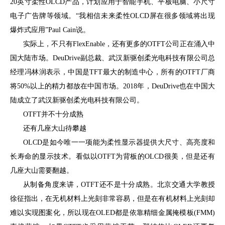
20英寸柔性OLCD产品，计划应用于智能手机、平板电脑、小尺寸
电子广告牌等领域。“我相信未来柔性OLCD屏在很多领域将出现
爆炸式应用”Paul Cain说。
实际上，不只有FlexEnable，还有更多的OTFT公司正在涌入中
国大陆市场。DeuDrive副总裁、武汉新驱创柔光电科技有限公司总
经理冯林润表示，中国是TFT最大的制造中心，所有的OTFT厂商
将50%以上的精力都放在中国市场。2018年，DeuDrive也在中国大
陆成立了武汉新驱创柔光电科技有限公司。
OTFT并不十分成熟
还有几座大山待攀越
OLCD是如今唯一一项能为柔性显示器提供大尺寸、高亮度和
长寿命的显示技术。看似以OTFT为背板的OLCD很美，但是还有
几座大山需要翻越。
从制备角度来讲，OTFT还不是十分成熟。北京交通大学教授
徐征指出，在无机材料上光刻非常容易，但是在有机材料上光刻却
难以实现图案化，所以现在OLED都是依靠精细金属掩模板(FMM)